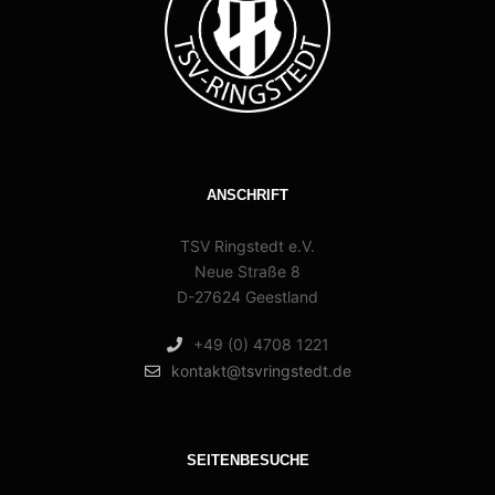
ANSCHRIFT
TSV Ringstedt e.V.
Neue Straße 8
D-27624 Geestland
+49 (0) 4708 1221
kontakt@tsvringstedt.de
SEITENBESUCHE