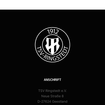
ANSCHRIFT
TSV Ringstedt e.V.
Neue Straße 8
D-27624 Geestland